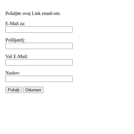
Pošaljite ovaj Link email-om.
E-Mail za:
Pošiljatelj:
Vaš E-Mail:
Naslov:
Pošalji
Odustani