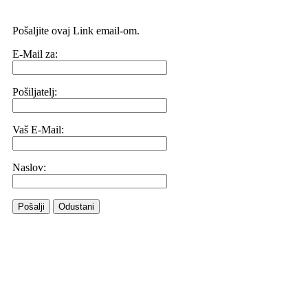
Pošaljite ovaj Link email-om.
E-Mail za:
Pošiljatelj:
Vaš E-Mail:
Naslov:
Pošalji
Odustani