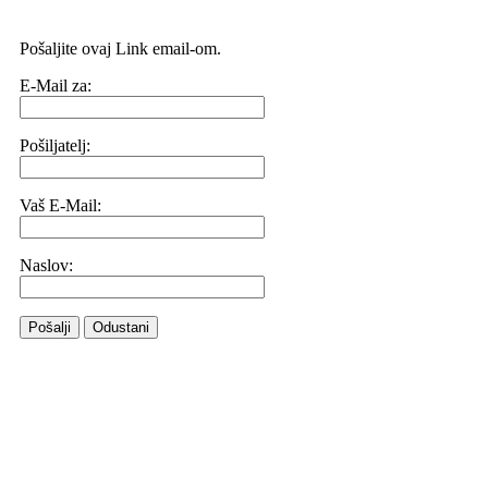
Pošaljite ovaj Link email-om.
E-Mail za:
Pošiljatelj:
Vaš E-Mail:
Naslov:
Pošalji
Odustani