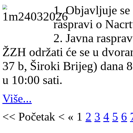
1. Objavljuje se
raspravi o Nacrt
2. Javna rasprav
ŽZH održati će se u dvora
37 b, Široki Brijeg) dana 
u 10:00 sati.
Više...
<<
Početak
<
«
1
2
3
4
5
6