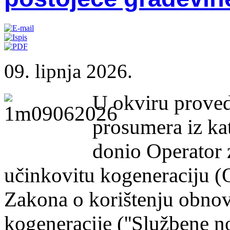
09. lipnja 2026.
U okviru proved
prosumera iz kat
donio Operator z
učinkovitu kogeneraciju (
Zakona o korištenju obnovl
kogeneracije (''Službene no