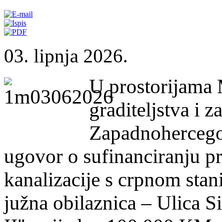
03. lipnja 2026.
U prostorijama 
graditeljstva i z
Zapadnohercegov
ugovor o sufinanciranju pr
kanalizacije s crpnom stan
južna obilaznica – Ulica S