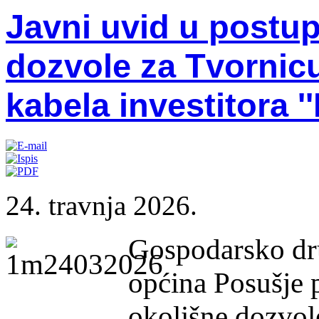
Javni uvid u postu
dozvole za Tvornicu
kabela investitora '
24. travnja 2026.
Gospodarsko dru
općina Posušje p
okolišne dozvol