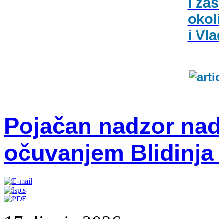
i zaš
okol
i Vl
Pojačan nadzor nad
očuvanjem Blidinja