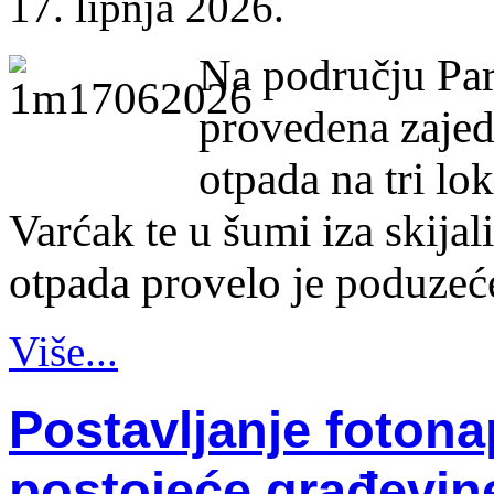
17. lipnja 2026.
Na području Par
provedena zajedn
otpada na tri lo
Varćak te u šumi iza skijal
otpada provelo je poduzeć
Više...
Postavljanje fotona
postojeće građevin