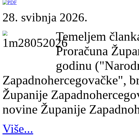
28. svibnja 2026.
Temeljem članka
Proračuna Župa
godinu ("Narod
Zapadnohercegovačke", bro
Županije Zapadnohercegov
novine Županije Zapadnoher
Više...