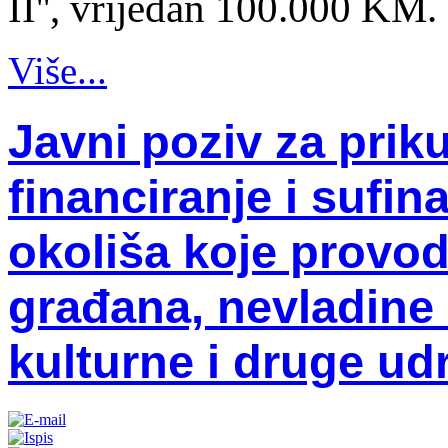
II'', vrijedan 100.000 KM.
Više...
Javni poziv za priku
financiranje i sufin
okoliša koje provo
građana, nevladine 
kulturne i druge ud