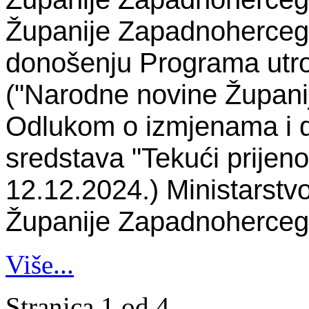
Županije Zapadnohercego
donošenju Programa utroš
("Narodne novine Županij
Odlukom o izmjenama i 
sredstava "Tekući prijeno
12.12.2024.) Ministarstvo
Županije Zapadnohercego
Više...
Stranica 1 od 4