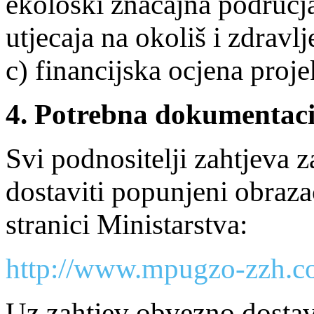
ekološki značajna područja
utjecaja na okoliš i zdravlj
c) financijska ocjena proje
4. Potrebna dokumentaci
Svi podnositelji zahtjeva z
dostaviti popunjeni obrazac
stranici Ministarstva:
http://www.mpugzo-zzh.
Uz zahtjev obvezno dostav