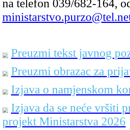
na telefon 039/682-164, od 
ministarstvo.purzo@tel.ne
Preuzmi tekst javnog po
Preuzmi obrazac za prij
Izjava o namjenskom kor
Izjava da se neće vršiti 
projekt Ministarstva 202
6