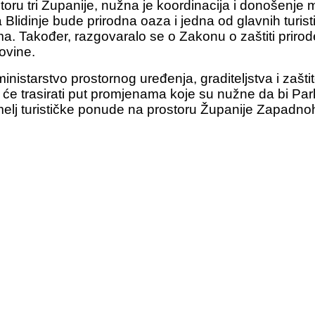
storu tri Županije, nužna je koordinacija i donošenje
a Blidinje bude prirodna oaza i jedna od glavnih turist
izma. Također, razgovaralo se o Zakonu o zaštiti prirod
ovine.
starstvo prostornog uređenja, graditeljstva i zaštit
 će trasirati put promjenama koje su nužne da bi Park
 temelj turističke ponude na prostoru Županije Zapad