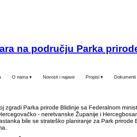
ara na području Parka prirode
a
O nama ▾
Novosti i najave
Propisi ▾
Dokumenti
oj zgradi Parka prirode Blidinje sa Federalnom minist
z Hercegovačko - neretvanske Županije i Hercegbosa
nka bile se strateško planiranje za Park prirode Bl
ma.