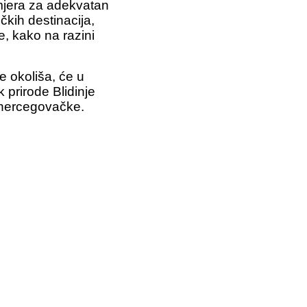
 mjera za adekvatan
ičkih destinacija,
e, kako na razini
e okoliša, će u
 prirode Blidinje
nohercegovačke.