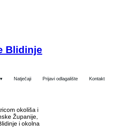
 Blidinje
 ▾
Natječaji
Prijavi odlagalište
Kontakt
ricom okoliša i
nske Županije,
idinje i okolna