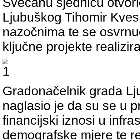
Svečanu sjednicu otvori
Ljubuškog Tihomir Kvesić
nazočnima te se osvrnuo
ključne projekte realizi
Gradonačelnik grada Lj
naglasio je da su se u pr
financijski iznosi u infr
demografske mjere te re