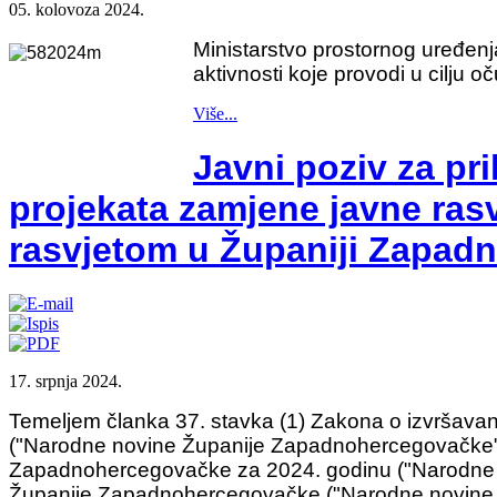
05. kolovoza 2024.
Ministarstvo prostornog uređenja,
aktivnosti koje provodi u cilju oč
Više...
Javni poziv za pri
projekata zamjene javne ras
rasvjetom u Županiji Zapad
17. srpnja 2024.
Temeljem članka 37. stavka (1) Zakona o izvršav
("Narodne novine Županije Zapadnohercegovačke", 
Zapadnohercegovačke za 2024. godinu ("Narodne n
Županije Zapadnohercegovačke ("Narodne novine Žu