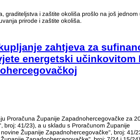
 graditeljstva i zaštite okoliša prošlo na još jednom 
uvanja prirode i zaštite okoliša.
kupljanje zahtjeva za sufinan
vjete energetski učinkovitom
nohercegovačkoj
anju Proračuna Županije Zapadnohercegovačke za 2
broj: 41/23), a u skladu s Proračunom Županije
ovine Županije Zapadnohercegovačke", broj: 41/2
panije Zapadnohercegovačke", broj: 7/24 i 15/24),