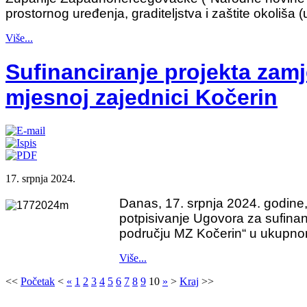
prostornog uređenja, graditeljstva i zaštite okoliša (
Više...
Sufinanciranje projekta zamj
mjesnoj zajednici Kočerin
17. srpnja 2024.
Danas, 17. srpnja 2024. godine,
potpisivanje Ugovora za sufinanc
području MZ Kočerin“ u ukupno
Više...
<<
Početak
<
«
1
2
3
4
5
6
7
8
9
10
»
>
Kraj
>>