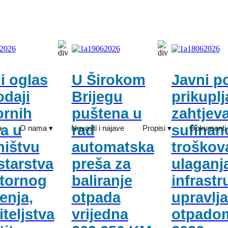
i oglas
U Širokom
Javni p
odaji
Brijegu
prikuplj
rnih
puštena u
zahtjev
la u
rad
sufinan
a
O nama ▾
Novosti i najave
Propisi ▾
Dokumenti
ništvu
automatska
troškov
starstva
preša za
ulaganj
tornog
baliranje
infrastr
enja,
otpada
upravlja
iteljstva
vrijedna
otpado