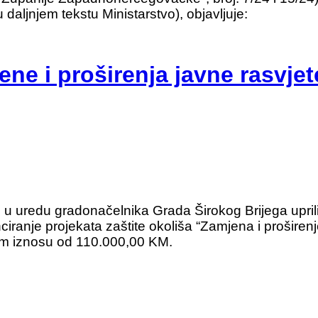
u daljnjem tekstu Ministarstvo), objavljuje:
ene i proširenja javne rasvjet
 u uredu gradonačelnika Grada Širokog Brijega upril
iranje projekata zaštite okoliša “Zamjena i proširenj
m iznosu od 110.000,00 KM.