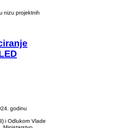
u nizu projektnih
ciranje
 LED
024. godinu
3) i Odlukom Vlade
 Ministarstvo