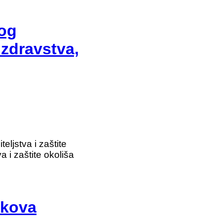
nog
 zdravstva,
eljstva i zaštite
 i zaštite okoliša
škova