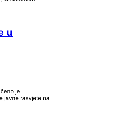
e u
ičeno je
e javne rasvjete na