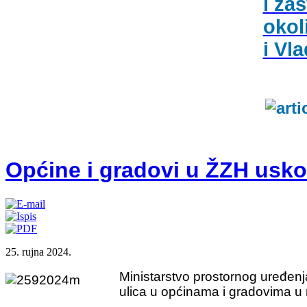
i zaš
okol
i Vl
Općine i gradovi u ŽZH usko
25. rujna 2024.
Ministarstvo prostornog uređenj
ulica u općinama i gradovima u 