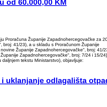
su od 60.000,00 KM
anju Proračuna Županije Zapadnohercegovačke za 2
broj: 41/23), a u skladu s Proračunom Županije
ovine Županije Zapadnohercegovačke", broj: 41/2
panije Zapadnohercegovačke", broj: 7/24 i 15/24),
u daljnjem tekstu Ministarstvo), objavljuje:
i uklanjanje odlagališta otpa