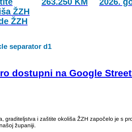
tite
263.250 KM
2026. g
iša ŽZH
ade ŽZH
ro dostupni na Google Stree
a, graditeljstva i zaštite okoliša ŽZH započelo je s 
našoj županiji.