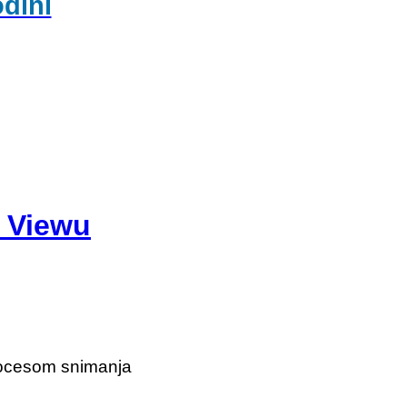
odini
t Viewu
procesom snimanja